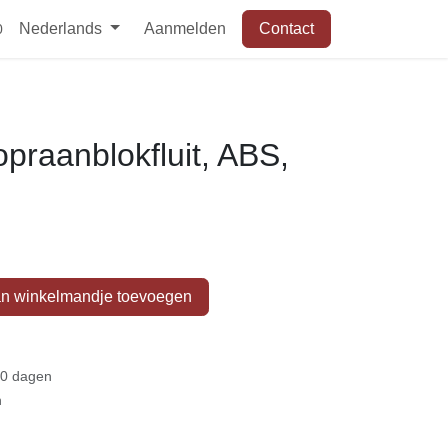
Nederlands
Aanmelden
Contact
 Duits*
raanblokfluit, ABS,
n winkelmandje toevoegen
 30 dagen
en