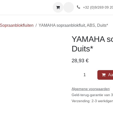
SHOP
Afspraak
Reviews
+32 (0)9/269 09 20
en
Sopraanblokfluiten
YAMAHA sopraanblokfluit, ABS,
YAMAHA sop
Duits*
28,93
€
Aa
Algemene voorwaarden
Geld-terug-garantie van
Verzending: 2-3 werkdg