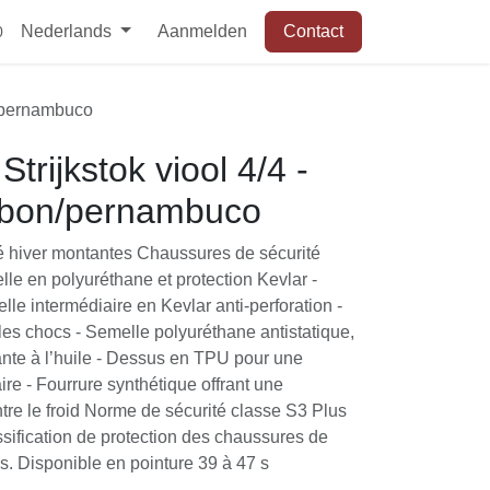
Nederlands
Aanmelden
Contact
0
n/pernambuco
ijkstok viool 4/4 -
rbon/pernambuco
é hiver montantes Chaussures de sécurité
lle en polyuréthane et protection Kevlar -
le intermédiaire en Kevlar anti-perforation -
les chocs - Semelle polyuréthane antistatique,
ante à l’huile - Dessus en TPU pour une
re - Fourrure synthétique offrant une
ntre le froid Norme de sécurité classe S3 Plus
assification de protection des chaussures de
s. Disponible en pointure 39 à 47 s