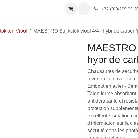
HOP
Afspraak
Reviews
+32 (0)9/269 09 2
stokken Viool
MAESTRO Strijkstok viool 4/4 - hybride carbo
MAESTRO Str
hybride ca
Chaussures de sécurit
hiver en cuir avec seme
Embout en acier - Semel
Talon fermé absorbant 
antidérapante et résist
protection supplémentai
excellente isolation co
d'information sur la cl
sécurité dans les photo
complémentaires.