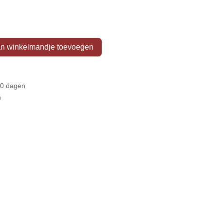
n winkelmandje toevoegen
30 dagen
n