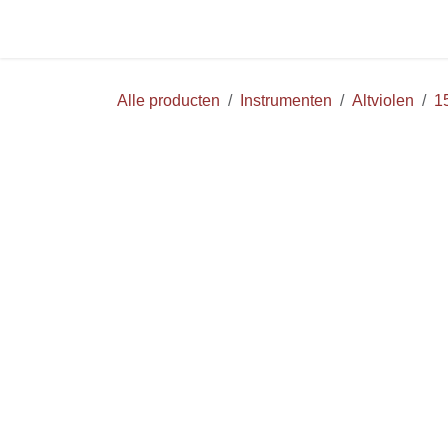
Overslaan naar inhoud
Startpagina
Huur
WEBS
Alle producten
Instrumenten
Altviolen
1