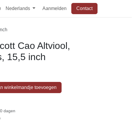
Nederlands
Aanmelden
Contact
0
inch
tt Cao Altviool,
s, 15,5 inch
n winkelmandje toevoegen
30 dagen
n