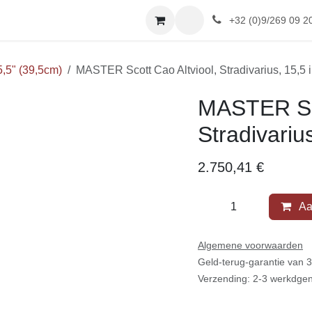
HOP
Afspraak
Reviews
+32 (0)9/269 09 2
5,5" (39,5cm)
MASTER Scott Cao Altviool, Stradivarius, 15,5 
MASTER Sco
Stradivariu
2.750,41
€
Aa
Algemene voorwaarden
Geld-terug-garantie van 
Verzending: 2-3 werkdge