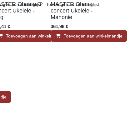
STER Ohana
MASTER Ohana
en aan verlanglijst
Toevoegen aan verlanglijst
ncert Ukelele -
concert Ukelele -
lg
Mahonie
0,41
€
361,98
€
andje
Toevoegen aan winkelmandje
Toevoegen aan winkelmandje
andje