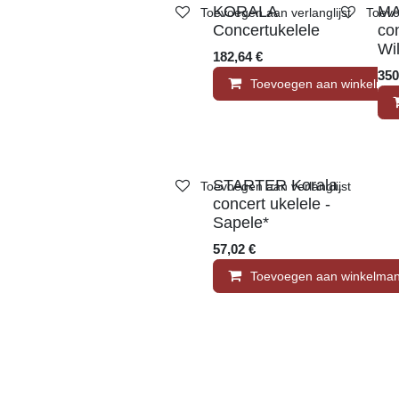
KORALA
MA
Toevoegen aan verlanglijst
Toevoeg
Concertukelele
co
Wi
182,64
€
35
Toevoegen aan winkelm
STARTER Korala,
Toevoegen aan verlanglijst
concert ukelele -
Sapele*
57,02
€
Toevoegen aan winkelm