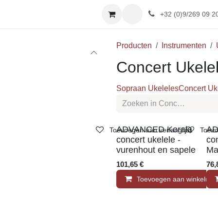
SHOP
Afspraak
Reviews
+32 (0)9/269 09 20
Producten
Instrumenten
Concert Ukele
Sopraan Ukeleles
Concert 
ADVANCED Korala
AD
Toevoegen aan verlanglijst
Toevoeg
concert ukelele -
co
vurenhout en sapele
Ma
101,65
€
76
Toevoegen aan winkelm