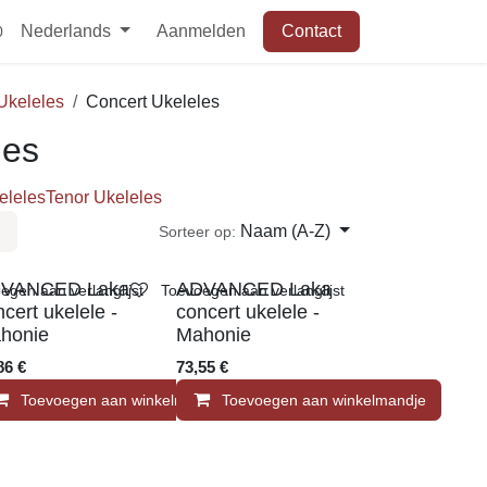
Nederlands
Aanmelden
Contact
Ukeleles
Concert Ukeleles
les
Ukeleles
Tenor Ukeleles
Naam (A-Z)
Sorteer op:
VANCED Laka
ADVANCED Laka
en aan verlanglijst
Toevoegen aan verlanglijst
ncert ukelele -
concert ukelele -
honie
Mahonie
,86
€
73,55
€
andje
Toevoegen aan winkelmandje
Toevoegen aan winkelmandje