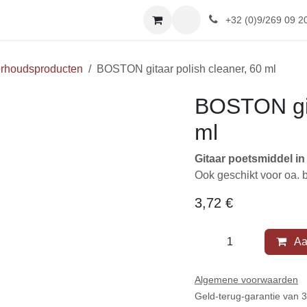
SHOP
Afspraak
Reviews
+32 (0)9/269 09 20
nderhoudsproducten
BOSTON gitaar polish cleaner, 60 
BOSTON gita
ml
Gitaar poetsmiddel 
Ook geschikt voor oa.
3,72
€
Aa
Algemene voorwaarden
Geld-terug-garantie van