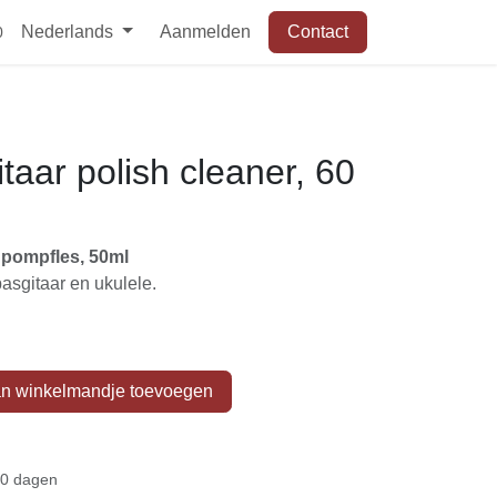
Nederlands
Aanmelden
Contact
ml
ar polish cleaner, 60
in pompfles, 50ml
 basgitaar en ukulele.
n winkelmandje toevoegen
 30 dagen