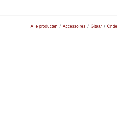
Overslaan naar inhoud
Startpagina
Huur
WEB
Alle producten
Accessoires
Gitaar
O