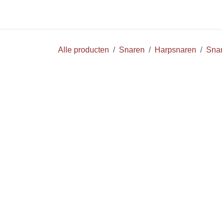
Overslaan naar inhoud
Startpagina
Huur
WEB
Alle producten
Snaren
Harpsnaren