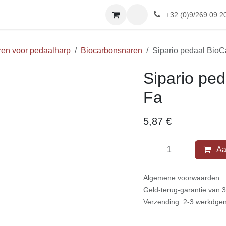
SHOP
Afspraak
Reviews
+32 (0)9/269 09 20
Snaren voor pedaalharp
Biocarbonsnaren
Sipario ped
Sipario ped
Fa
5,87
€
Aa
Algemene voorwaarden
Geld-terug-garantie van
Verzending: 2-3 werkdg