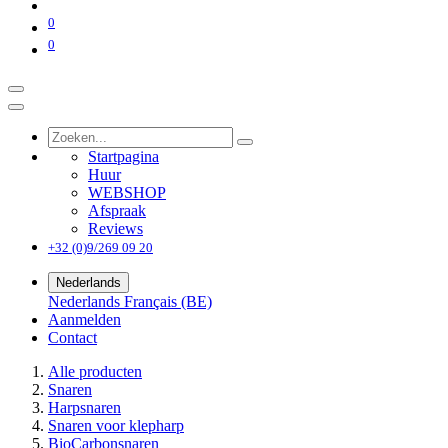
0
0
Startpagina
Huur
WEBSHOP
Afspraak
Reviews
+32 (0)9/269 09 20
Nederlands
Nederlands
Français (BE)
Aanmelden
Contact
Alle producten
Snaren
Harpsnaren
Snaren voor klepharp
BioCarbonsnaren