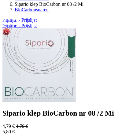
Sipario klep BioCarbon nr 08 /2 Mi
BioCarbonsnaren
-
Prijslijst
Prijslijst:
-
Prijslijst
Prijslijst:
Sipario klep BioCarbon nr 08 /2 Mi
4,79
€
4,79
€
5,80
€